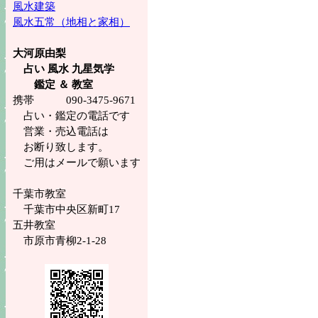
風水建築
風水五常（地相と家相）
大河原由梨
占い 風水 九星気学
鑑定 ＆ 教室
携帯 090-3475-9671
占い・鑑定の電話です
営業・売込電話は
お断り致します。
ご用はメールで願います
千葉市教室
千葉市中央区新町17
五井教室
市原市青柳2-1-28