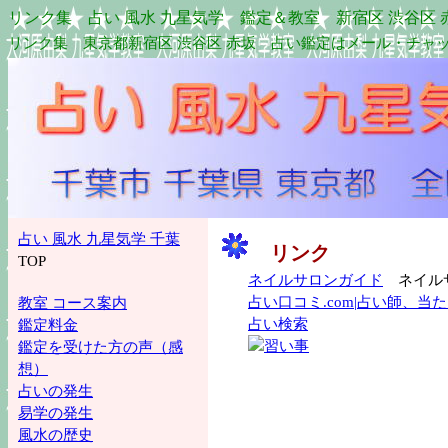
リンク集 占い 風水 九星気学 鑑定＆教室 新宿区 渋谷区 
リンク集 東京都新宿区 渋谷区 赤坂 占い鑑定はメール・チャ
占い 風水 九星気学 千葉
リンク
TOP
ネイルサロンガイド
ネイルサ
占い口コミ.com|占い師、
教室 コース案内
占い検索
鑑定料金
鑑定を受けた方の声（感
想）
占いの発生
易学の発生
風水の歴史